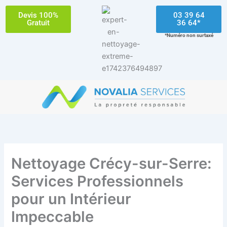
Aller
Devis 100%
03 39 64
au
Gratuit
36 64*
contenu
*Numéro non surtaxé
Nettoyage Crécy-sur-Serre:
Services Professionnels
pour un Intérieur
Impeccable