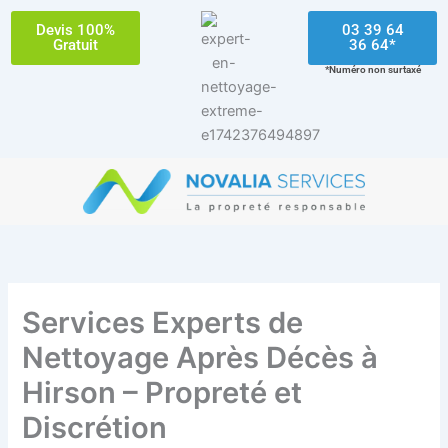
Aller
Devis 100%
03 39 64
au
Gratuit
36 64*
contenu
*Numéro non surtaxé
Services Experts de
Nettoyage Après Décès à
Hirson – Propreté et
Discrétion