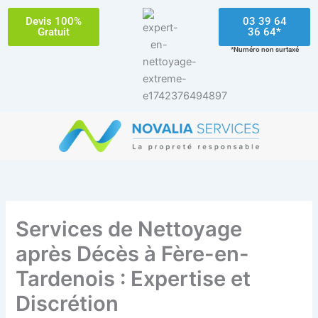
Aller
Devis 100%
03 39 64
au
Gratuit
36 64*
contenu
*Numéro non surtaxé
Services de Nettoyage
après Décès à Fère-en-
Tardenois : Expertise et
Discrétion