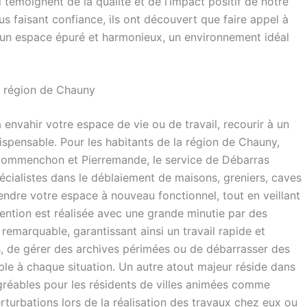
 témoignent de la qualité et de l’impact positif de notre
us faisant confiance, ils ont découvert que faire appel à
d’un espace épuré et harmonieux, un environnement idéal
a région de Chauny
envahir votre espace de vie ou de travail, recourir à un
ispensable. Pour les habitants de la région de Chauny,
Commenchon et Pierremande, le service de Débarras
écialistes dans le déblaiement de maisons, greniers, caves
ndre votre espace à nouveau fonctionnel, tout en veillant
ention est réalisée avec une grande minutie par des
remarquable, garantissant ainsi un travail rapide et
s, de gérer des archives périmées ou de débarrasser des
able à chaque situation. Un autre atout majeur réside dans
agréables pour les résidents de villes animées comme
rturbations lors de la réalisation des travaux chez eux ou