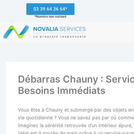
Aller
03 39 64 36 64*
au
*Numéro non surtaxé
contenu
Débarras Chauny : Servic
Besoins Immédiats
Vous êtes à Chauny et submergé par des objets en
vie quotidienne ? Vous ne savez pas par où comme
Imaginez la sérénité retrouvée d’un intérieur épuré,
idéal est à portée de main grâce à un service sur-